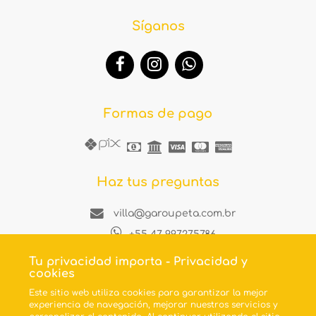
Síganos
Formas de pago
Haz tus preguntas
villa@garoupeta.com.br
+55 47 997275786
Rua Garoupeta. 97 - centro
Tu privacidad importa - Privacidad y
Bombinhas - Santa Catarina
cookies
Este sitio web utiliza cookies para garantizar la mejor
experiencia de navegación, mejorar nuestros servicios y