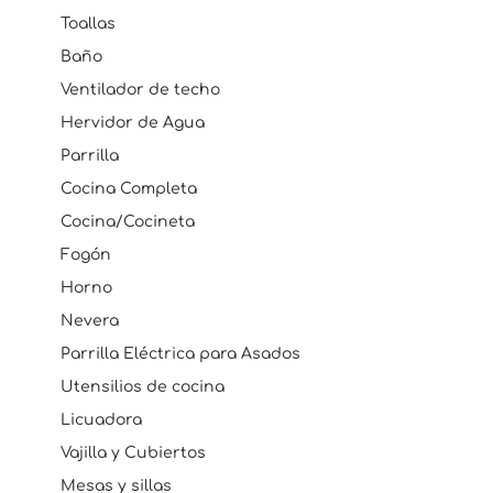
Toallas
Baño
Ventilador de techo
Hervidor de Agua
Parrilla
Cocina Completa
Cocina/Cocineta
Fogón
Horno
Nevera
Parrilla Eléctrica para Asados
Utensilios de cocina
Licuadora
Vajilla y Cubiertos
Mesas y sillas