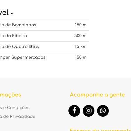
vel
aia de Bombinhas
150 m
ia do Ribeiro
500 m
ia de Quatro Ilhas
1.5 km
mper Supermercados
150 m
rmações
Acompanhe a gente
s e Condições
ca de Privacidade