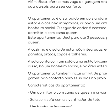
Além disso, oferecemos vaga de garagem rota
guarda-sóis para seu conforto
O apartamento é distribuído em dois andares
estar e a cozinha integradas, criando um am
banheiro social. O segundo andar é acessad
dormitório com cama queen.
Este apartamento, ideal para até 3 pessoas,
queen.
A cozinha e a sala de estar são integradas, 
panelas, pratos, copos e talheres.
A sala conta com um sofá-cama estilo bi-ca
disso, há um banheiro social, e na área exte
O apartamento também inclui um kit de praia,
garantindo conforto para seus dias na praia.
Características do apartamento:
- Um dormitório com cama de queen e ar-co
- Sala com sofá-cama e ventilador de teto
- Um banheiro (no terreo)