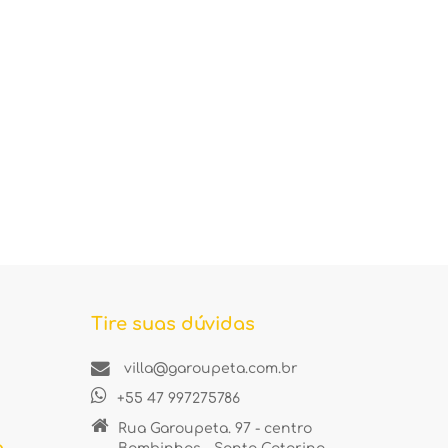
Tire suas dúvidas
villa@garoupeta.com.br
+55 47 997275786
Rua Garoupeta. 97 - centro