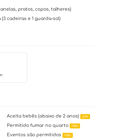
nelas, pratos, copos, talheres)
(3 cadeiras e 1 guarda-sol)
en
Aceita bebês (abaixo de 2 anos)
sim
Permitido fumar no quarto
não
Eventos são permitidos
não