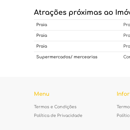
Atrações próximas ao Imó
Praia
Pr
Praia
Pra
Praia
Pra
Supermercados/ mercearias
Co
Menu
Info
Termos e Condições
Termo
Política de Privacidade
Políti