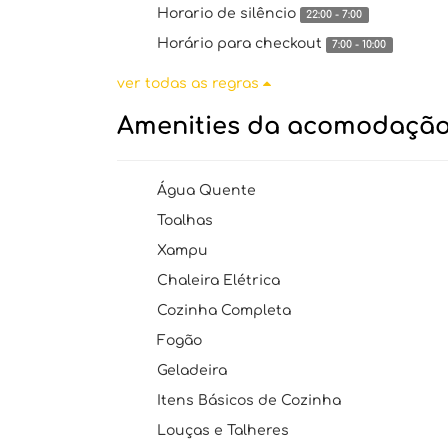
Horario de silêncio
22:00 - 7:00
Horário para checkout
7:00 - 10:00
ver todas as regras
Amenities da acomodaçã
Água Quente
Toalhas
Xampu
Chaleira Elétrica
Cozinha Completa
Fogão
Geladeira
Itens Básicos de Cozinha
Louças e Talheres