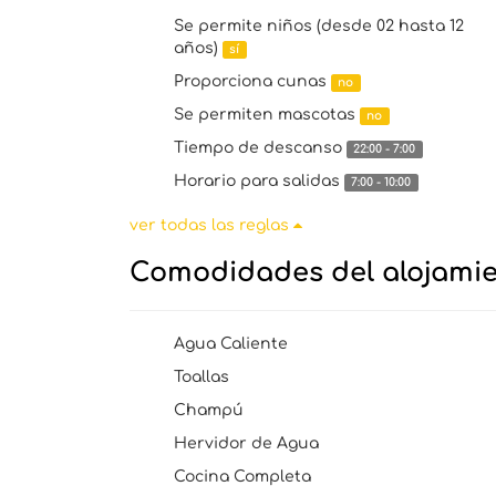
Se permite niños (desde 02 hasta 12
años)
sí
Proporciona cunas
no
Se permiten mascotas
no
Tiempo de descanso
22:00 - 7:00
Horario para salidas
7:00 - 10:00
ver todas las reglas
Comodidades del alojami
Agua Caliente
Toallas
Champú
Hervidor de Agua
Cocina Completa