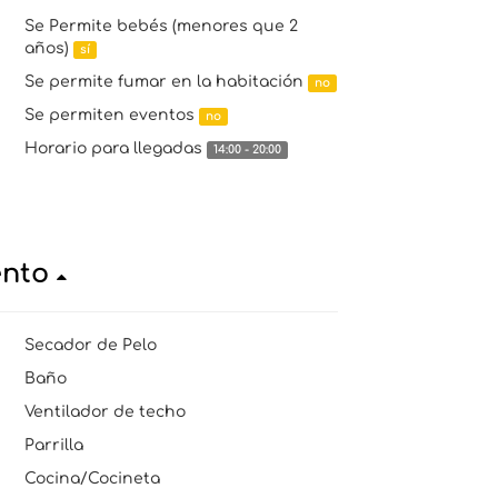
Se Permite bebés (menores que 2
años)
sí
Se permite fumar en la habitación
no
Se permiten eventos
no
Horario para llegadas
14:00 - 20:00
ento
Secador de Pelo
Baño
Ventilador de techo
Parrilla
Cocina/Cocineta