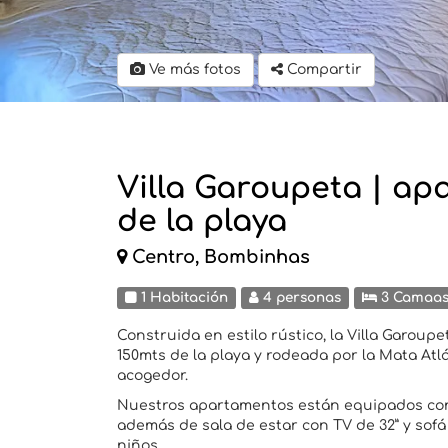
Ve más fotos
Compartir
Villa Garoupeta | ap
de la playa
Centro, Bombinhas
1 Habitación
4 personas
3 Camaa
Construida en estilo rústico, la Villa Garoup
150mts de la playa y rodeada por la Mata At
acogedor.
Nuestros apartamentos están equipados con 
además de sala de estar con TV de 32” y sof
niños.