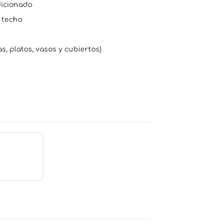
dicionado
e techo
s, platos, vasos y cubiertos)